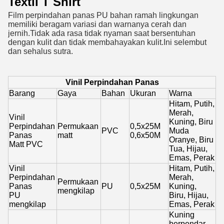
Textil T Shirt
Film perpindahan panas PU bahan ramah lingkungan
memiliki beragam variasi dan warnanya cerah dan
jernih.Tidak ada rasa tidak nyaman saat bersentuhan
dengan kulit dan tidak membahayakan kulit.Ini selembut
dan sehalus sutra.
Vinil Perpindahan Panas
Barang
Gaya
Bahan
Ukuran
Warna
Hitam, Putih,
Merah,
Vinil
Kuning, Biru
Perpindahan
Permukaan
0,5x25M
PVC
Muda
Panas
matt
0,6x50M
Oranye, Biru
Matt PVC
Tua, Hijau,
Emas, Perak
Vinil
Hitam, Putih,
Perpindahan
Merah,
Permukaan
Panas
PU
0,5x25M
Kuning,
mengkilap
PU
Biru, Hijau,
mengkilap
Emas, Perak
Kuning
berpendar,