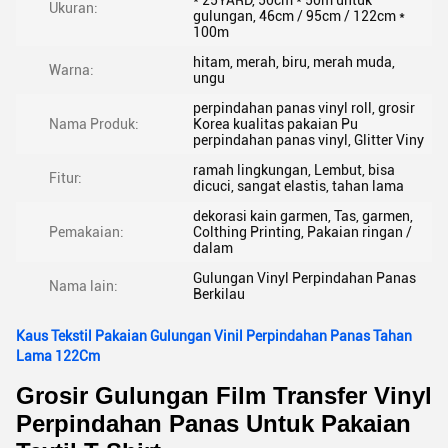
* 25YARD, 50cm * 50m untuk
Ukuran:
gulungan, 46cm / 95cm / 122cm *
100m
hitam, merah, biru, merah muda,
Warna:
ungu
perpindahan panas vinyl roll, grosir
Nama Produk:
Korea kualitas pakaian Pu
perpindahan panas vinyl, Glitter Viny
ramah lingkungan, Lembut, bisa
Fitur:
dicuci, sangat elastis, tahan lama
dekorasi kain garmen, Tas, garmen,
Pemakaian:
Colthing Printing, Pakaian ringan /
dalam
Gulungan Vinyl Perpindahan Panas
Nama lain:
Berkilau
Kaus Tekstil Pakaian Gulungan Vinil Perpindahan Panas Tahan
Lama 122Cm
Grosir Gulungan Film Transfer Vinyl
Perpindahan Panas Untuk Pakaian