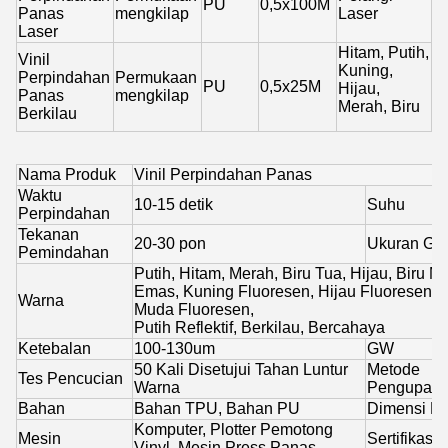
PU
0,5x100M
Panas
mengkilap
Laser
Laser
Hitam, Putih,
Vinil
Kuning,
Perpindahan
Permukaan
PU
0,5x25M
Hijau,
Panas
mengkilap
Merah, Biru
Berkilau
Nama Produk
Vinil Perpindahan Panas
Waktu
10-15 detik
Suhu
Perpindahan
Tekanan
20-30 pon
Ukuran Gu
Pemindahan
Putih, Hitam, Merah, Biru Tua, Hijau, Biru 
Emas, Kuning Fluoresen, Hijau Fluoresen,
Warna
Muda Fluoresen,
Putih Reflektif, Berkilau, Bercahaya
Ketebalan
100-130um
GW
50 Kali Disetujui Tahan Luntur
Metode
Tes Pencucian
Warna
Pengupas
Bahan
Bahan TPU, Bahan PU
Dimensi D
Komputer, Plotter Pemotong
Mesin
Sertifikasi
Vinyl, Mesin Press Panas