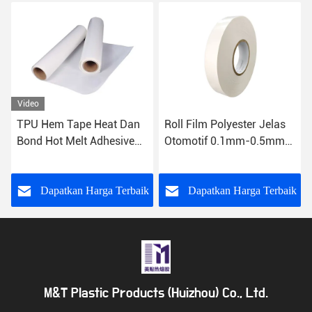
n
Roll Film Polyester Jelas
Pita Penyegel Jahitan Pita
Otomotif 0.1mm-0.5mm
Perekat Meleleh Panas
Ketebalan
EVA Lembut 20mm Untuk
Laminasi PU
aik
Dapatkan Harga Terbaik
Dapatkan Harga Terbaik
M&T Plastic Products (Huizhou) Co., Ltd.