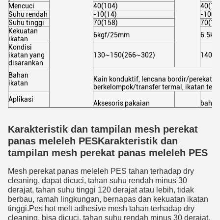
Mencuci
40
(104
)
40
(10
Suhu rendah
-10
(14
)
-10
(1
Suhu tinggi
70
(158
)
70
(15
Kekuatan
6kgf/25mm
6.5kg
ikatan
Kondisi
ikatan yang
130~150
(266~302
)
140~
disarankan
Bahan
Kain konduktif, lencana bordir/perekat la
ikatan
berkelompok/transfer termal, ikatan teksti
Aplikasi
Aksesoris pakaian
bahan 
Karakteristik dan tampilan mesh perekat
panas meleleh PES
Karakteristik dan
tampilan mesh perekat panas meleleh PES
Mesh perekat panas meleleh PES tahan terhadap dry 
cleaning, dapat dicuci, tahan suhu rendah minus 30 
derajat, tahan suhu tinggi 120 derajat atau lebih, tidak 
berbau, ramah lingkungan, bernapas dan kekuatan ikatan 
tinggi.
Pes hot melt adhesive mesh tahan terhadap dry 
cleaning, bisa dicuci, tahan suhu rendah minus 30 derajat, 