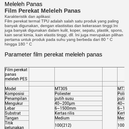
Meleleh Panas
Film Perekat Meleleh Panas
Karakteristik dan aplikasi:
Film perekat termal TPU adalah salah satu produk yang paling 
banyak digunakan, dengan elastisitas dan kekerasan tinggi.Ini 
juga banyak digunakan dalam kulit, koper, sepatu, plastik, spons, 
kain serat kimia, kain elastis tinggi, dll. Ini juga merupakan pilihan 
pertama untuk produk pada suhu yang berbeda dari 80 ° C 
hingga 180 ° C
Parameter film perekat meleleh panas
Film perekat
panas
meleleh PES
Model
MT305
MT31
Komposisi
Poliester
Polies
Penampilan
putih susu
putih 
Mengukur
40~200μm
40~2
Lebar
6~1500mm
6~15
Substrat
Kertas rilis
Kertas 
Tangan
Medium
Medi
Titik
100
(212
)
100
(2
pelunakan