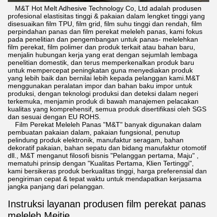
M&T Hot Melt Adhesive Technology Co, Ltd adalah produsen
profesional elastisitas tinggi & pakaian dalam lengket tinggi yang
disesuaikan film TPU, film grid, film suhu tinggi dan rendah, film
perpindahan panas dan film perekat meleleh panas, kami fokus
pada penelitian dan pengembangan untuk panas- melelehkan
film perekat, film polimer dan produk terkait atau bahan baru,
menjalin hubungan kerja yang erat dengan sejumlah lembaga
penelitian domestik, dan terus memperkenalkan produk baru
untuk mempercepat peningkatan guna menyediakan produk
yang lebih baik dan bernilai lebih kepada pelanggan kami.M&T
menggunakan peralatan impor dan bahan baku impor untuk
produksi, dengan teknologi produksi dan deteksi dalam negeri
terkemuka, menjamin produk di bawah manajemen pelacakan
kualitas yang komprehensif, semua produk disertifikasi oleh SGS
dan sesuai dengan EU ROHS.
Film Perekat Meleleh Panas "M&T" banyak digunakan dalam
pembuatan pakaian dalam, pakaian fungsional, penutup
pelindung produk elektronik, manufaktur seragam, bahan
dekoratif pakaian, bahan sepatu dan bidang manufaktur otomotif
dll., M&T menganut filosofi bisnis "Pelanggan pertama, Maju" ,
mematuhi prinsip dengan "Kualitas Pertama, Klien Tertinggi",
kami bersikeras produk berkualitas tinggi, harga preferensial dan
pengiriman cepat & tepat waktu untuk mendapatkan kerjasama
jangka panjang dari pelanggan.
Instruksi layanan produsen film perekat panas
meleleh Meitie