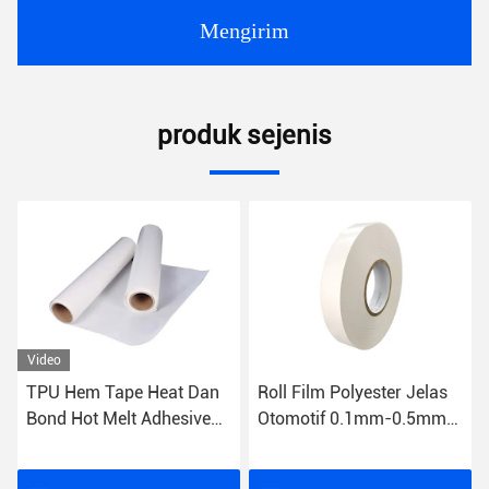
Mengirim
produk sejenis
Roll Film Polyester Jelas
Pita Penyegel Jahitan Pita
Otomotif 0.1mm-0.5mm
Perekat Meleleh Panas
Ketebalan
EVA Lembut 20mm Untuk
Laminasi PU