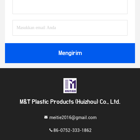
Mengirim
M&T Plastic Products (Huizhou) Co., Ltd.
meitie2016@gmail.com
86-0752-333-1862