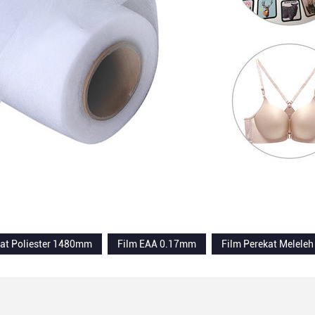
kat Poliester 1480mm
Film EAA 0.17mm
Film Perekat Melel