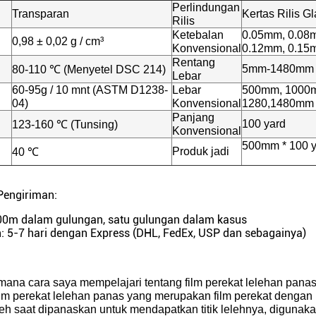
Perlindungan
Transparan
Kertas Rilis G
Rilis
Ketebalan
0.05mm, 0.08
0,98 ± 0,02 g / cm³
Konvensional
0.12mm, 0.15
Rentang
5mm-1480mm
80-110 ℃ (Menyetel DSC 214)
Lebar
60-95g / 10 mnt (ASTM D1238-
Lebar
500mm, 1000
04)
Konvensional
1280,1480mm
Panjang
100 yard
123-160 ℃ (Tunsing)
Konvensional
500mm * 100 ya
Produk jadi
40 ℃
Pengiriman:
00m dalam gulungan, satu gulungan dalam kasus
: 5-7 hari dengan Express (DHL, FedEx, USP dan sebagainya)
mana cara saya mempelajari tentang film perekat lelehan pana
ilm perekat lelehan panas yang merupakan film perekat dengan k
eh saat dipanaskan untuk mendapatkan titik lelehnya, diguna