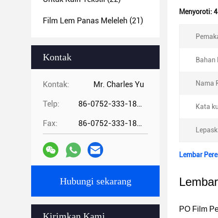
Menyoroti:
4
Film Lem Panas Meleleh
(21)
Pemaka
Kontak
Bahan 
Nama P
Kontak:
Mr. Charles Yu
Telp:
86-0752-333-1862
Kata ku
Fax:
86-0752-333-1862
Lepask
Lembar Pere
Lembar
Hubungi sekarang
PO Film Pe
Kirimkan Kami