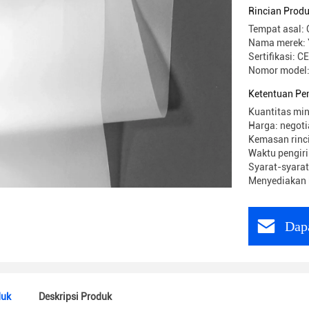
Rincian Prod
Tempat asal: 
Nama merek:
Sertifikasi: C
Nomor model:
Ketentuan Pe
Kuantitas min
Harga: negoti
Kemasan rinc
Waktu pengiri
Syarat-syarat
Menyediakan
Dap
duk
Deskripsi Produk