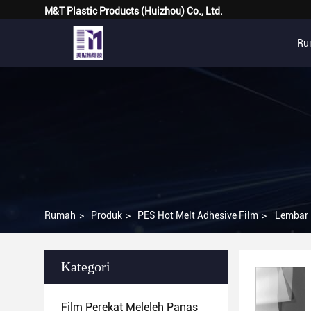
M&T Plastic Products (Huizhou) Co., Ltd.
Ru
Rumah
>
Produk
>
PES Hot Melt Adhesive Film
>
Lembar 
Kategori
Film Perekat Meleleh Panas