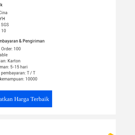
uk
Cina
 YH
E SGS
 10
mbayaran & Pengiriman
 Order: 100
able
ian: Karton
man: 5-15 hari
 pembayaran: T / T
 kemampuan: 10000
atkan Harga Terbaik