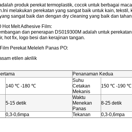
 adalah produk perekat termoplastik, cocok untuk berbagai maca
n.Ini melakukan perekatan yang sangat baik untuk kain, tekstil
yang sangat baik dan dengan dry cleaning yang baik dan taha
O Hot Melt Adhesive Film:
mbangan dan penerapan DS019300M adalah untuk perekatan pad
ir, hot fix, logo besi dan kerajinan tangan.
Film Perekat Meleleh Panas PO:
sam etilen akrilik
Pertama
Penanaman Kedua
Suhu
140 ℃ -180 ℃
Cetakan
150 ℃ -190 ℃
Mekanis
Waktu
5-15 detik
Menekan
8-25 detik
Panas
0,3-0,6mpa
Tekanan
0,3-0,6mpa