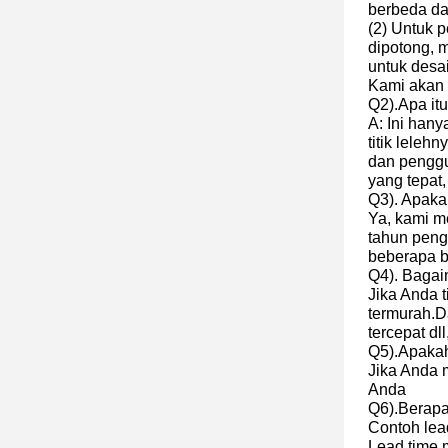
berbeda da
(2) Untuk 
dipotong, 
untuk desa
Kami akan 
Q2).Apa itu
A: Ini hany
titik leleh
dan pengg
yang tepat,
Q3). Apak
Ya, kami m
tahun peng
beberapa b
Q4). Baga
Jika Anda 
termurah.D
tercepat dll
Q5).Apaka
Jika Anda 
Anda
Q6).Berapa
Contoh lead
Lead time 