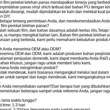
ri film perekat lelehan panas mendapatkan kinerja yang berb
perpindahan panas vinyl shich terbuat dari bahan PU dengan ki
mudah disiangi, mudah dipindahkan ke kain dan melekat kuat p
in DIY.
belajar tentang permintaan Anda, dan merekomendasikan Anda
 film perekat lelehan panas?
alah sebuah film, dan bahan dasarnya adalah kertas rilis.Tetapi
nya, ia mampu mengikat bahan lain, Bahan film perekat lelehan
unaan yang berbeda, kami perlu memahami kebutuhan produk
ah Anda menerima OEM atau ODM?
enerima OEM dan ODM, kami adalah produsen bahan perpindahan
alaman penjualan domestik, kami dapat membantu Anda R&D p
ahan khusus, jangan ragu untuk memberi tahu kami,
imana Anda mengirimkan produk?
tidak mendesak, kami biasanya mengangkut melalui laut dalam
an untuk sampel dan kargo mendesak, kami mengangkutnya mela
,
h Anda menyediakan sampel?Dan berapa hari yang dibutuhka
memerlukan beberapa sampel untuk referensi Anda, jangan ragu
 lama waktu tunggu?
 time: 1-3 hari
massal: 7-20days (tergantung pada jumlah pesanan),