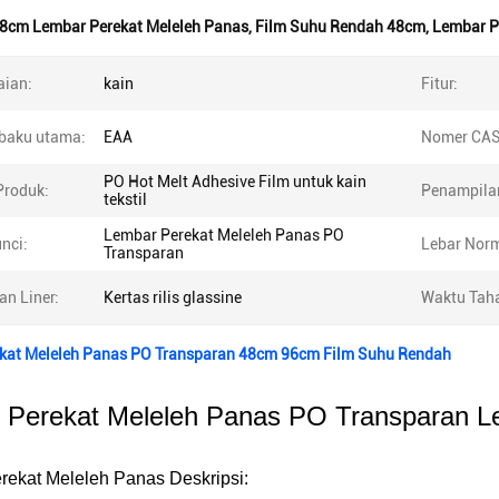
8cm Lembar Perekat Meleleh Panas
,
Film Suhu Rendah 48cm
,
Lembar P
ian:
kain
Fitur:
baku utama:
EAA
Nomer CAS
PO Hot Melt Adhesive Film untuk kain
roduk:
Penampila
tekstil
Lembar Perekat Meleleh Panas PO
nci:
Lebar Norm
Transparan
an Liner:
Kertas rilis glassine
Waktu Taha
kat Meleleh Panas PO Transparan 48cm 96cm Film Suhu Rendah
 Perekat Meleleh Panas PO Transparan L
rekat Meleleh Panas Deskripsi: