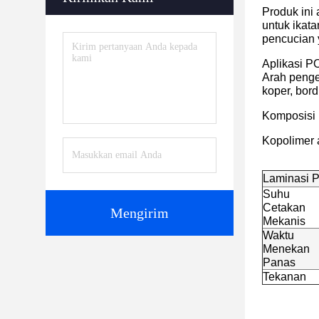
Produk ini
untuk ikata
pencucian 
Aplikasi P
Arah penge
koper, bord
Komposisi 
Kopolimer a
Laminasi 
Suhu
Cetakan
Mengirim
Mekanis
Waktu
Menekan
Panas
Tekanan