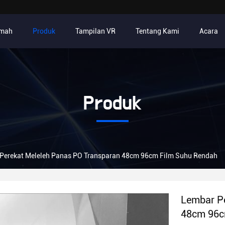
mah
Produk
Tampilan VR
Tentang Kami
Acara
Produk
Perekat Meleleh Panas PO Transparan 48cm 96cm Film Suhu Rendah
Lembar P
48cm 96c