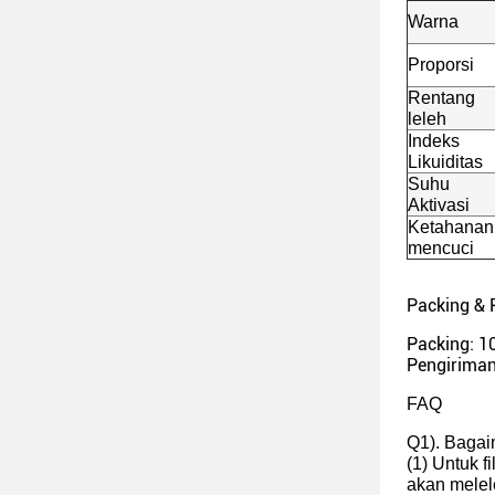
Warna
Proporsi
Rentang
leleh
Indeks
Likuiditas
Suhu
Aktivasi
Ketahanan
mencuci
Packing & 
Packing: 1
Pengiriman
FAQ
Q1). Bagai
(1) Untuk f
akan melel