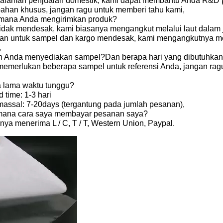
alaman penjualan domestik, kami dapat membantu Anda R&D p
ahan khusus, jangan ragu untuk memberi tahu kami,
imana Anda mengirimkan produk?
tidak mendesak, kami biasanya mengangkut melalui laut dalam
an untuk sampel dan kargo mendesak, kami mengangkutnya mela
,
h Anda menyediakan sampel?Dan berapa hari yang dibutuhka
memerlukan beberapa sampel untuk referensi Anda, jangan ragu
 lama waktu tunggu?
 time: 1-3 hari
massal: 7-20days (tergantung pada jumlah pesanan),
mana cara saya membayar pesanan saya?
nya menerima L / C, T / T, Western Union, Paypal.