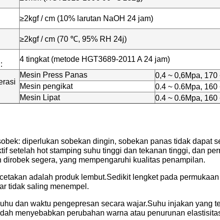
≥2kgf / cm (10% larutan NaOH 24 jam)
≥2kgf / cm (70 ℃, 95% RH 24j)
4 tingkat (metode HGT3689-2011 A 24 jam)
:
Mesin Press Panas
0,4 ~ 0,6Mpa, 170
erasi
Mesin pengikat
0.4 ~ 0.6Mpa, 160
Mesin Lipat
0.4 ~ 0.6Mpa, 160
sobek: diperlukan sobekan dingin, sobekan panas tidak dapat 
if setelah hot stamping suhu tinggi dan tekanan tinggi, dan pe
ah dirobek segera, yang mempengaruhi kualitas penampilan.
ncetakan adalah produk lembut.Sedikit lengket pada permukaan
ar tidak saling menempel.
suhu dan waktu pengepresan secara wajar.Suhu injakan yang ter
ah menyebabkan perubahan warna atau penurunan elastisita