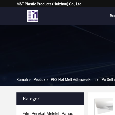
M&T Plastic Products (Huizhou) Co., Ltd.
Ru
Rumah
>
Produk
>
PES Hot Melt Adhesive Film
>
Po Self 
Kategori
Film Perekat Meleleh Panas