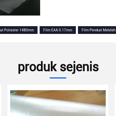
kat Poliester 1480mm
Film EAA 0.17mm
Film Perekat Melel
produk sejenis