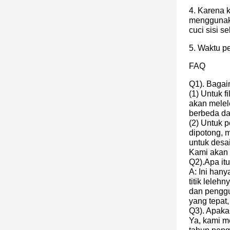
4. Karena 
menggunaka
cuci sisi 
5. Waktu p
FAQ
Q1). Bagai
(1) Untuk f
akan melel
berbeda da
(2) Untuk 
dipotong, 
untuk desa
Kami akan 
Q2).Apa itu
A: Ini hany
titik leleh
dan pengg
yang tepat,
Q3). Apak
Ya, kami m