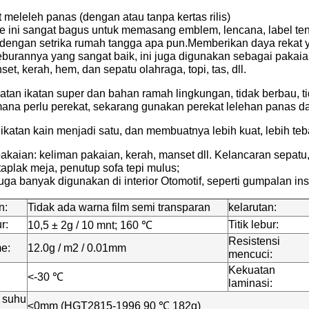
t meleleh panas (dengan atau tanpa kertas rilis)
le ini sangat bagus untuk memasang emblem, lencana, label te
dengan setrika rumah tangga apa pun.Memberikan daya rekat y
leburannya yang sangat baik, ini juga digunakan sebagai pakai
set, kerah, hem, dan sepatu olahraga, topi, tas, dll.
atan ikatan super dan bahan ramah lingkungan, tidak berbau, 
mana perlu perekat, sekarang gunakan perekat lelehan panas dar
 ikatan kain menjadi satu, dan membuatnya lebih kuat, lebih teb
akaian: keliman pakaian, kerah, manset dll. Kelancaran sepatu, t
, taplak meja, penutup sofa tepi mulus;
ga banyak digunakan di interior Otomotif, seperti gumpalan insu
n:
Tidak ada warna film semi transparan
kelarutan:
r:
Titik lebur:
10,5 ± 2g / 10 mnt; 160 ℃
Resistensi
e:
12.0g / m2 / 0.01mm
mencuci:
Kekuatan
<-30 ℃
laminasi:
 suhu
≤0mm (HGT2815-1996 90 ℃ 182g)