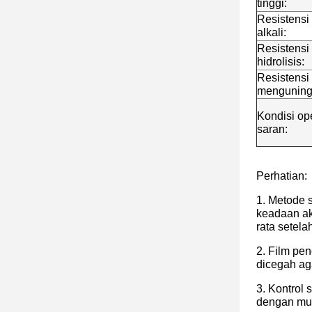
tinggi:
Resistensi
alkali:
Resistensi
hidrolisis:
Resistensi
menguning
Kondisi op
saran:
Perhatian:
1. Metode 
keadaan akt
rata setel
2. Film pe
dicegah ag
3. Kontrol 
dengan mud