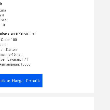
uk
Cina
 YH
E SGS
 10
mbayaran & Pengiriman
 Order: 100
able
ian: Karton
man: 5-15 hari
 pembayaran: T / T
 kemampuan: 10000
atkan Harga Terbaik