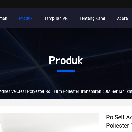
mah
Produk
Tampilan VR
Tentang Kami
Acara
Produk
Adhesive Clear Polyester Roll Film Poliester Transparan 50M Berlian Ika
Po Self Ad
Poliester