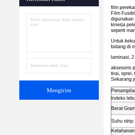
film pereka
Film Fusib
digunakan 
kinerja pe
seperti man
Untuk keku
bidang di 
laminasi, 2
aksesoris p
tirai, sprei
Sekarang ju
Mengirim
Penampila
Indeks lebu
Berat Gram
Suhu strip:
Ketahanan