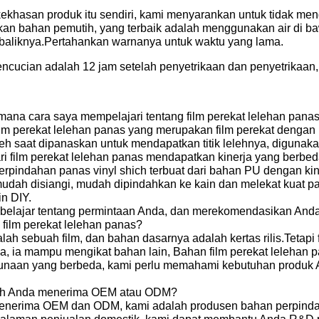
kekhasan produk itu sendiri, kami menyarankan untuk tidak meng
n bahan pemutih, yang terbaik adalah menggunakan air di bawa
sebaliknya.Pertahankan warnanya untuk waktu yang lama.
encucian adalah 12 jam setelah penyetrikaan dan penyetrikaan, 
mana cara saya mempelajari tentang film perekat lelehan pana
ilm perekat lelehan panas yang merupakan film perekat dengan k
eh saat dipanaskan untuk mendapatkan titik lelehnya, diguna
ri film perekat lelehan panas mendapatkan kinerja yang berb
perpindahan panas vinyl shich terbuat dari bahan PU dengan ki
mudah disiangi, mudah dipindahkan ke kain dan melekat kuat p
in DIY.
belajar tentang permintaan Anda, dan merekomendasikan Anda
 film perekat lelehan panas?
alah sebuah film, dan bahan dasarnya adalah kertas rilis.Tetapi
nya, ia mampu mengikat bahan lain, Bahan film perekat lelehan
unaan yang berbeda, kami perlu memahami kebutuhan produk
ah Anda menerima OEM atau ODM?
enerima OEM dan ODM, kami adalah produsen bahan perpindahan