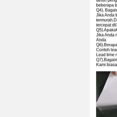
tahun peng
beberapa b
Q4). Baga
Jika Anda 
termurah.D
tercepat dll
Q5).Apaka
Jika Anda 
Anda
Q6).Berapa
Contoh lead
Lead time 
Q7).Bagai
Kami biasa