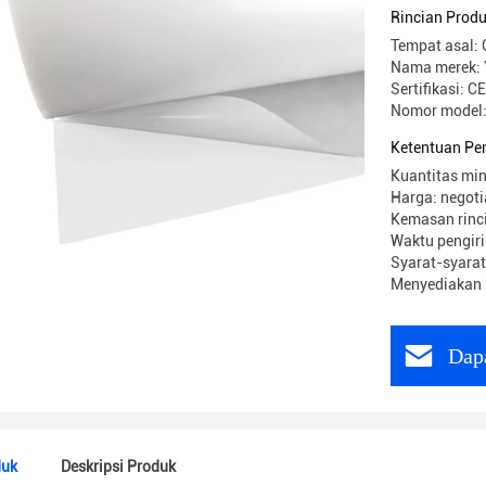
Rincian Prod
Tempat asal: 
Nama merek:
Sertifikasi: C
Nomor model:
Ketentuan Pe
Kuantitas min
Harga: negoti
Kemasan rinc
Waktu pengiri
Syarat-syarat
Menyediakan
Dap
duk
Deskripsi Produk