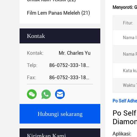
Menyoroti:
G
Film Lem Panas Meleleh
(21)
Fitur:
Kontak
Nama l
Kontak:
Mr. Charles Yu
Nama P
Telp:
86-0752-333-1862
Kata ku
Fax:
86-0752-333-1862
Waktu 
Po Self Adhe
Po Sel
Hubungi sekarang
Diamo
Aplikasi:
Kirimkan Kami