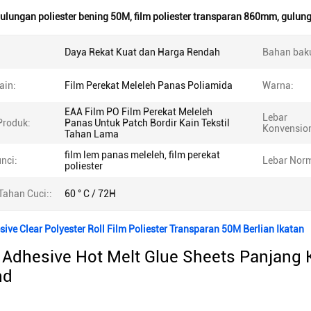
ulungan poliester bening 50M
,
film poliester transparan 860mm
,
gulung
Daya Rekat Kuat dan Harga Rendah
Bahan bak
ain:
Film Perekat Meleleh Panas Poliamida
Warna:
EAA Film PO Film Perekat Meleleh
Lebar
roduk:
Panas Untuk Patch Bordir Kain Tekstil
Konvension
Tahan Lama
film lem panas meleleh, film perekat
nci:
Lebar Norm
poliester
Tahan Cuci::
60 ° C / 72H
sive Clear Polyester Roll Film Poliester Transparan 50M Berlian Ikatan
f Adhesive Hot Melt Glue Sheets Panjang
nd